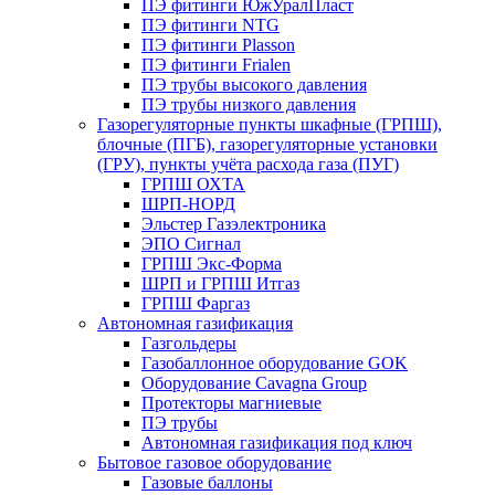
ПЭ фитинги ЮжУралПласт
ПЭ фитинги NTG
ПЭ фитинги Plasson
ПЭ фитинги Frialen
ПЭ трубы высокого давления
ПЭ трубы низкого давления
Газорегуляторные пункты шкафные (ГРПШ),
блочные (ПГБ), газорегуляторные установки
(ГРУ), пункты учёта расхода газа (ПУГ)
ГРПШ ОХТА
ШРП-НОРД
Эльстер Газэлектроника
ЭПО Сигнал
ГРПШ Экс-Форма
ШРП и ГРПШ Итгаз
ГРПШ Фаргаз
Автономная газификация
Газгольдеры
Газобаллонное оборудование GOK
Оборудование Cavagna Group
Протекторы магниевые
ПЭ трубы
Автономная газификация под ключ
Бытовое газовое оборудование
Газовые баллоны