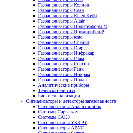
Газоанализаторы Колион
Газоанализаторы Сеан
Газоанализаторы Riken Keiki
Газоанализаторы Altair
Газоанализаторы Политехформ-М
Газоанализаторы Промприбор-Р
Газоанализаторы testo
Газоанализаторы Chemist
Газоанализаторы Drager
Газоанализаторы Инфракар
Газоанализаторы Гиам
Газоанализаторы Сенсон
Газоанализаторы Ганк
Газоанализаторы Инкрам
Газоанализаторы Полар
Аналитические приборы
Течеискатели газа
Блоки сигнализации
Сигнализаторы и детекторы загазованности
Сигнализаторы Аналитприбор
Системы Саргазком
Системы САКЗ
Сигнализаторы УКЗ-РУ
Сигнализаторы АВУС