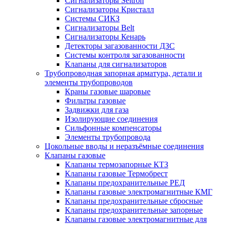
Сигнализаторы Seitron
Сигнализаторы Кристалл
Системы СИКЗ
Сигнализаторы Belt
Сигнализаторы Кенарь
Детекторы загазованности ДЗС
Системы контроля загазованности
Клапаны для сигнализаторов
Трубопроводная запорная арматура, детали и
элементы трубопроводов
Краны газовые шаровые
Фильтры газовые
Задвижки для газа
Изолирующие соединения
Сильфонные компенсаторы
Элементы трубопровода
Цокольные вводы и неразъёмные соединения
Клапаны газовые
Клапаны термозапорные КТЗ
Клапаны газовые Термобрест
Клапаны предохранительные РЕД
Клапаны газовые электромагнитные КМГ
Клапаны предохранительные сбросные
Клапаны предохранительные запорные
Клапаны газовые электромагнитные для