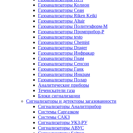
Газоанализаторы Колион
Газоанализаторы Сеан
Газоанализаторы Riken Keiki
Газоанализаторы Altair
Газоанализаторы Политехформ-М
Газоанализаторы Промприбор-Р
Газоанализаторы testo
Газоанализаторы Chemist
Газоанализаторы Drager
Газоанализаторы Инфракар
Газоанализаторы Гиам
Газоанализаторы Сенсон
Газоанализаторы Ганк
Газоанализаторы Инкрам
Газоанализаторы Полар
Аналитические приборы
Течеискатели газа
Блоки сигнализации
Сигнализаторы и детекторы загазованности
Сигнализаторы Аналитприбор
Системы Саргазком
Системы САКЗ
Сигнализаторы УКЗ-РУ
Сигнализаторы АВУС