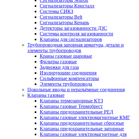
Сигнализаторы Seitron
Сигнализаторы Кристалл
Системы СИКЗ
Сигнализаторы Belt
Сигнализаторы Кенарь
Детекторы загазованности ДЗС
Системы контроля загазованности
Клапаны для сигнализаторов
Трубопроводная запорная арматура, детали и
элементы трубопроводов
Краны газовые шаровые
Фильтры газовые
Задвижки для газа
Изолирующие соединения
Сильфонные компенсаторы
Элементы трубопровода
Цокольные вводы и неразъёмные соединения
Клапаны газовые
Клапаны термозапорные КТЗ
Клапаны газовые Термобрест
Клапаны предохранительные РЕД
Клапаны газовые электромагнитные КМГ
Клапаны предохранительные сбросные
Клапаны предохранительные запорные
Клапаны газовые электромагнитные для