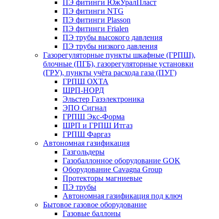
ПЭ фитинги ЮжУралПласт
ПЭ фитинги NTG
ПЭ фитинги Plasson
ПЭ фитинги Frialen
ПЭ трубы высокого давления
ПЭ трубы низкого давления
Газорегуляторные пункты шкафные (ГРПШ),
блочные (ПГБ), газорегуляторные установки
(ГРУ), пункты учёта расхода газа (ПУГ)
ГРПШ ОХТА
ШРП-НОРД
Эльстер Газэлектроника
ЭПО Сигнал
ГРПШ Экс-Форма
ШРП и ГРПШ Итгаз
ГРПШ Фаргаз
Автономная газификация
Газгольдеры
Газобаллонное оборудование GOK
Оборудование Cavagna Group
Протекторы магниевые
ПЭ трубы
Автономная газификация под ключ
Бытовое газовое оборудование
Газовые баллоны