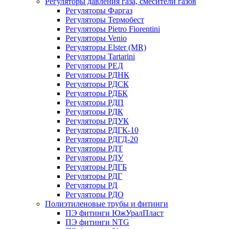
Регуляторы давления газа, смесители газов
Регуляторы Фаргаз
Регуляторы Термобест
Регуляторы Pietro Fiorentini
Регуляторы Venio
Регуляторы Elster (MR)
Регуляторы Tartarini
Регуляторы РЕД
Регуляторы РДНК
Регуляторы РДСК
Регуляторы РДБК
Регуляторы РДП
Регуляторы РДК
Регуляторы РДУК
Регуляторы РДГК-10
Регуляторы РДГД-20
Регуляторы РДТ
Регуляторы РДУ
Регуляторы РДГБ
Регуляторы РДГ
Регуляторы РД
Регуляторы РДО
Полиэтиленовые трубы и фитинги
ПЭ фитинги ЮжУралПласт
ПЭ фитинги NTG