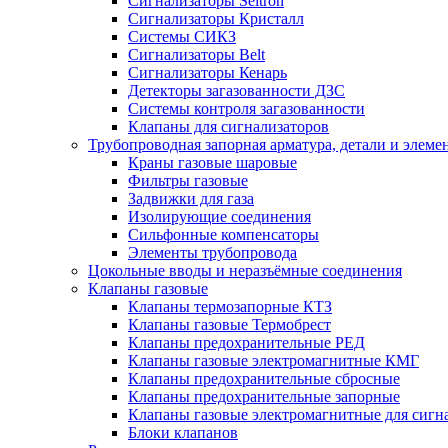
Сигнализаторы Seitron
Сигнализаторы Кристалл
Системы СИКЗ
Сигнализаторы Belt
Сигнализаторы Кенарь
Детекторы загазованности ДЗС
Системы контроля загазованности
Клапаны для сигнализаторов
Трубопроводная запорная арматура, детали и элем
Краны газовые шаровые
Фильтры газовые
Задвижки для газа
Изолирующие соединения
Сильфонные компенсаторы
Элементы трубопровода
Цокольные вводы и неразъёмные соединения
Клапаны газовые
Клапаны термозапорные КТЗ
Клапаны газовые Термобрест
Клапаны предохранительные РЕД
Клапаны газовые электромагнитные КМГ
Клапаны предохранительные сбросные
Клапаны предохранительные запорные
Клапаны газовые электромагнитные для сигн
Блоки клапанов