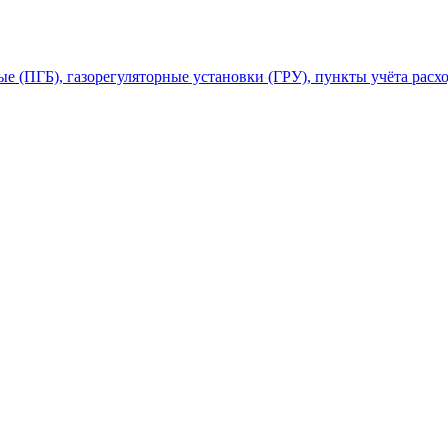
 (ПГБ), газорегуляторные установки (ГРУ), пункты учёта расхо