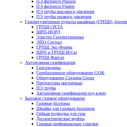
ПЭ фитинги Plasson
ПЭ фитинги Frialen
ПЭ трубы высокого давления
ПЭ трубы низкого давления
Газорегуляторные пункты шкафные (ГРПШ), блочные
ГРПШ ОХТА
ШРП-НОРД
Эльстер Газэлектроника
ЭПО Сигнал
ГРПШ Экс-Форма
ШРП и ГРПШ Итгаз
ГРПШ Фаргаз
Автономная газификация
Газгольдеры
Газобаллонное оборудование GOK
Оборудование Cavagna Group
Протекторы магниевые
ПЭ трубы
Автономная газификация под ключ
Бытовое газовое оборудование
Газовые баллоны
Шкафы для газовых баллонов
Гибкая подводка для газа
Диэлектрические муфты
Газовые инфракрасные горелки