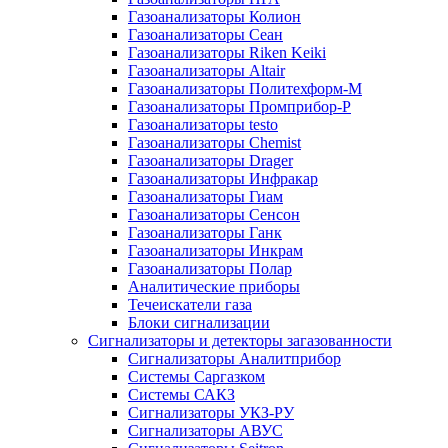
Газоанализаторы Колион
Газоанализаторы Сеан
Газоанализаторы Riken Keiki
Газоанализаторы Altair
Газоанализаторы Политехформ-М
Газоанализаторы Промприбор-Р
Газоанализаторы testo
Газоанализаторы Chemist
Газоанализаторы Drager
Газоанализаторы Инфракар
Газоанализаторы Гиам
Газоанализаторы Сенсон
Газоанализаторы Ганк
Газоанализаторы Инкрам
Газоанализаторы Полар
Аналитические приборы
Течеискатели газа
Блоки сигнализации
Сигнализаторы и детекторы загазованности
Сигнализаторы Аналитприбор
Системы Саргазком
Системы САКЗ
Сигнализаторы УКЗ-РУ
Сигнализаторы АВУС