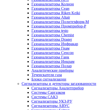
Газоанализаторы Колион
Газоанализаторы Сеан
Газоанализаторы Riken Keiki
Газоанализаторы Altair
Газоанализаторы Политехформ-М
Газоанализаторы Промприбор-Р
Газоанализаторы testo
Газоанализаторы Chemist
Газоанализаторы Drager
Газоанализаторы Инфракар
Газоанализаторы Гиам
Газоанализаторы Сенсон
Газоанализаторы Ганк
Газоанализаторы Инкрам
Газоанализаторы Полар
Аналитические приборы
Течеискатели газа
Блоки сигнализации
Сигнализаторы и детекторы загазованности
Сигнализаторы Аналитприбор
Системы Саргазком
Системы САКЗ
Сигнализаторы УКЗ-РУ
Сигнализаторы АВУС