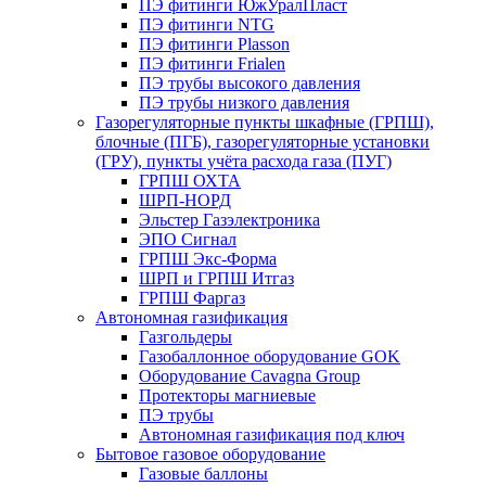
ПЭ фитинги ЮжУралПласт
ПЭ фитинги NTG
ПЭ фитинги Plasson
ПЭ фитинги Frialen
ПЭ трубы высокого давления
ПЭ трубы низкого давления
Газорегуляторные пункты шкафные (ГРПШ),
блочные (ПГБ), газорегуляторные установки
(ГРУ), пункты учёта расхода газа (ПУГ)
ГРПШ ОХТА
ШРП-НОРД
Эльстер Газэлектроника
ЭПО Сигнал
ГРПШ Экс-Форма
ШРП и ГРПШ Итгаз
ГРПШ Фаргаз
Автономная газификация
Газгольдеры
Газобаллонное оборудование GOK
Оборудование Cavagna Group
Протекторы магниевые
ПЭ трубы
Автономная газификация под ключ
Бытовое газовое оборудование
Газовые баллоны