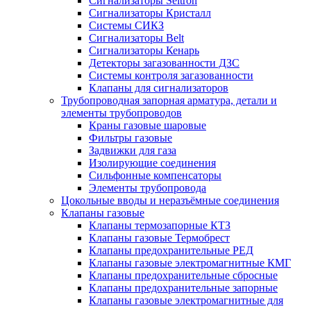
Сигнализаторы Seitron
Сигнализаторы Кристалл
Системы СИКЗ
Сигнализаторы Belt
Сигнализаторы Кенарь
Детекторы загазованности ДЗС
Системы контроля загазованности
Клапаны для сигнализаторов
Трубопроводная запорная арматура, детали и
элементы трубопроводов
Краны газовые шаровые
Фильтры газовые
Задвижки для газа
Изолирующие соединения
Сильфонные компенсаторы
Элементы трубопровода
Цокольные вводы и неразъёмные соединения
Клапаны газовые
Клапаны термозапорные КТЗ
Клапаны газовые Термобрест
Клапаны предохранительные РЕД
Клапаны газовые электромагнитные КМГ
Клапаны предохранительные сбросные
Клапаны предохранительные запорные
Клапаны газовые электромагнитные для